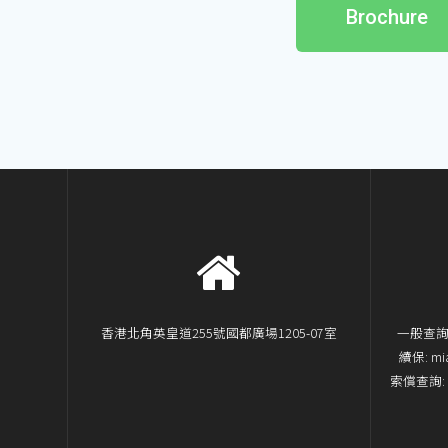
Brochure
香港北角英皇道255號國都廣場1205-07室
一般查詢: 
續保: mia
索償查詢: mi