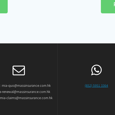
mia-quo@massinsurance.com.hk
(852) 5951 3364
-renewal@massinsurance.com.hk
a-claims@massinsurance.com.hk